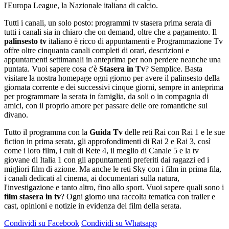
l'Europa League, la Nazionale italiana di calcio.
Tutti i canali, un solo posto: programmi tv stasera prima serata di
tutti i canali sia in chiaro che on demand, oltre che a pagamento. Il
palinsesto tv
italiano è ricco di appuntamenti e Programmazione Tv
offre oltre cinquanta canali completi di orari, descrizioni e
appuntamenti settimanali in anteprima per non perdere neanche una
puntata. Vuoi sapere cosa c'è
Stasera in Tv
? Semplice. Basta
visitare la nostra homepage ogni giorno per avere il palinsesto della
giornata corrente e dei successivi cinque giorni, sempre in anteprima
per programmare la serata in famiglia, da soli o in compagnia di
amici, con il proprio amore per passare delle ore romantiche sul
divano.
Tutto il programma con la
Guida Tv
delle reti Rai con Rai 1 e le sue
fiction in prima serata, gli approfondimenti di Rai 2 e Rai 3, così
come i loro film, i cult di Rete 4, il meglio di Canale 5 e la tv
giovane di Italia 1 con gli appuntamenti preferiti dai ragazzi ed i
migliori film di azione. Ma anche le reti Sky con i film in prima fila,
i canali dedicati al cinema, ai documentari sulla natura,
l'investigazione e tanto altro, fino allo sport. Vuoi sapere quali sono i
film stasera in tv
? Ogni giorno una raccolta tematica con trailer e
cast, opinioni e notizie in evidenza dei film della serata.
Condividi su Facebook
Condividi su Whatsapp