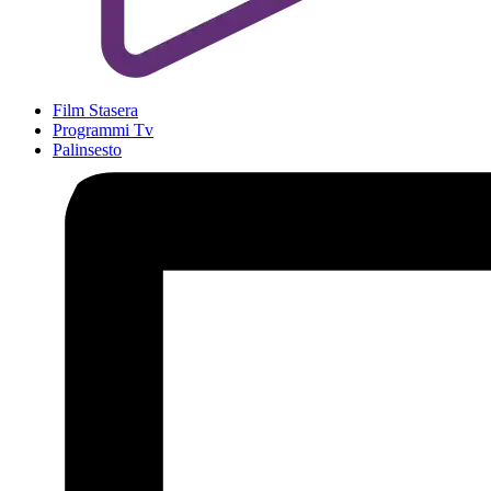
Film Stasera
Programmi Tv
Palinsesto