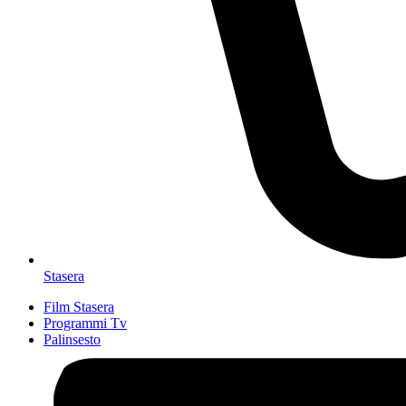
Stasera
Film Stasera
Programmi Tv
Palinsesto